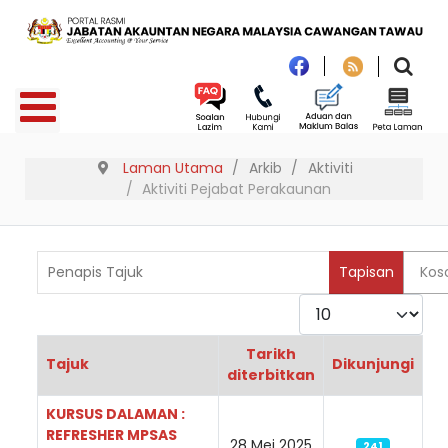
Laman Utama
Arkib
Aktiviti
Aktiviti Pejabat Perakaunan
Penapis Tajuk
Tapisan
Kos
Paparkan
Tarikh
Tajuk
Dikunjungi
diterbitkan
Articles
KURSUS DALAMAN :
REFRESHER MPSAS
28 Mei 2025
241