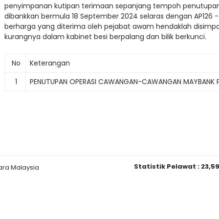
penyimpanan kutipan terimaan sepanjang tempoh penutupan
dibankkan bermula 18 September 2024 selaras dengan AP126 
berharga yang diterima oleh pejabat awam hendaklah disimpan
kurangnya dalam kabinet besi berpalang dan bilik berkunci.
No
Keterangan
1
PENUTUPAN OPERASI CAWANGAN-CAWANGAN MAYBANK PA
Statistik Pelawat :
23,5
ara Malaysia